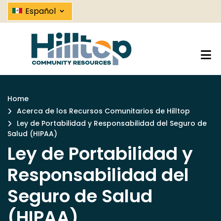
Ley de Portabilidad y Responsab
Skip
⌄
Español
to
main
content
Home
Breadcrumb
Acerca de los Recursos Comunitarios de Hilltop
Ley de Portabilidad y Responsabilidad del Seguro de
Salud (HIPAA)
Ley de Portabilidad y
Responsabilidad del
Seguro de Salud
(HIPAA)