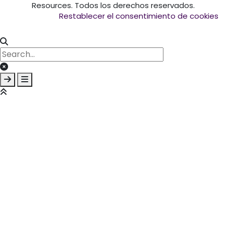
Resources. Todos los derechos reservados.
Restablecer el consentimiento de cookies
Clear keys input element
Submit search
Open mobile overlay area