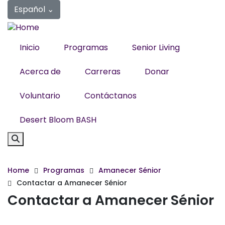
Skip
Español
⌄
to
main
content
Inicio
Programas
Senior Living
Acerca de
Carreras
Donar
Voluntario
Contáctanos
Desert Bloom BASH
Home
Programas
Amanecer Sénior
Breadcrumb
Contactar a Amanecer Sénior
Contactar a Amanecer Sénior